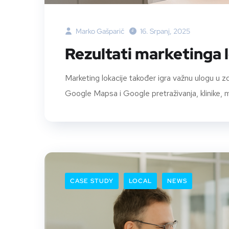
Marko Gašparič
16. Srpanj, 2025
Rezultati marketinga l
Marketing lokacije također igra važnu ulogu u 
Google Mapsa i Google pretraživanja, klinike, med
CASE STUDY
LOCAL
NEWS