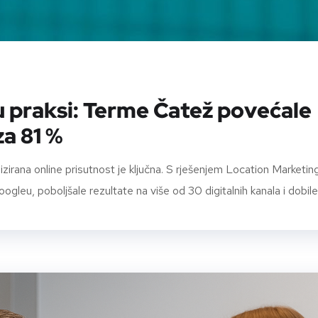
u praksi: Terme Čatež povećale
za 81 %
nizirana online prisutnost je ključna. S rješenjem Location Marketin
leu, poboljšale rezultate na više od 30 digitalnih kanala i dobile.