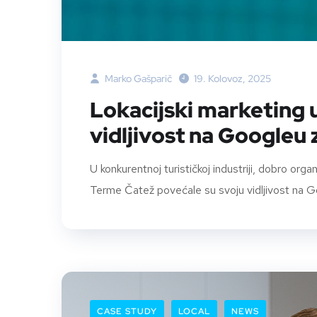
Marko Gašparič
19. Kolovoz, 2025
Lokacijski marketing 
vidljivost na Googleu 
U konkurentnoj turističkoj industriji, dobro orga
Terme Čatež povećale su svoju vidljivost na Goog
CASE STUDY
LOCAL
NEWS