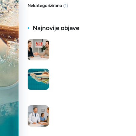
Nekategorizirano
(1)
Najnovije objave
Rezultati marketinga
lokacije – Industrija
nekretnina
Lokacijski marketing u
praksi: Terme Čatež
povećale vidljivost na
Googleu za 81 %
Rezultati marketinga
lokacije – zdravstvena
industrija