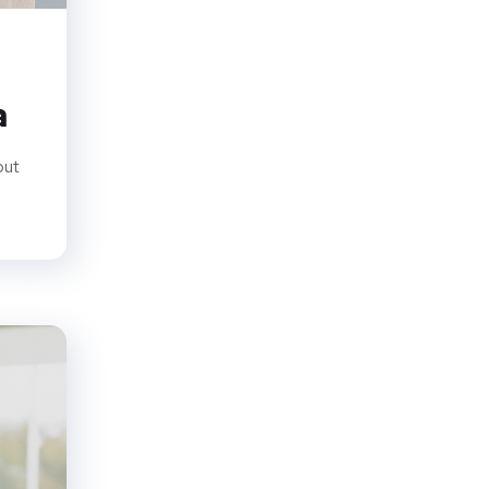
a
put