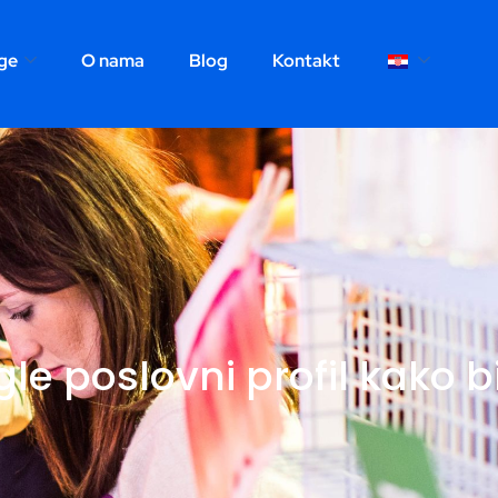
ge
O nama
Blog
Kontakt
le poslovni profil kako b