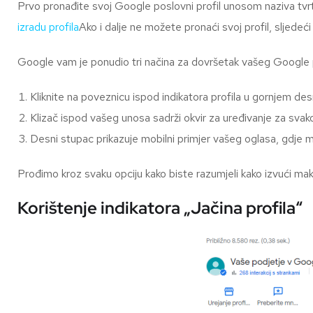
Prvo pronađite svoj Google poslovni profil unosom naziva tvrtk
izradu profila
Ako i dalje ne možete pronaći svoj profil, sljedeći 
Google vam je ponudio tri načina za dovršetak vašeg Google p
Kliknite na poveznicu ispod indikatora profila u gornjem de
Klizač ispod vašeg unosa sadrži okvir za uređivanje za svak
Desni stupac prikazuje mobilni primjer vašeg oglasa, gdje m
Prođimo kroz svaku opciju kako biste razumjeli kako izvući ma
Korištenje indikatora „Jačina profila“