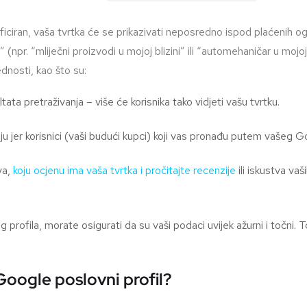
ciran, vaša tvrtka će se prikazivati neposredno ispod plaćenih ogl
” (npr. “mliječni proizvodi u mojoj blizini” ili “automehaničar u mojoj 
ednosti, kao što su:
ltata pretraživanja – više će korisnika tako vidjeti vašu tvrtku.
jer korisnici (vaši budući kupci) koji vas pronađu putem vašeg G
va,
koju ocjenu ima vaša tvrtka i pročitajte recenzije
ili iskustva va
 profila, morate osigurati da su vaši podaci uvijek ažurni i točn
 Google poslovni profil?