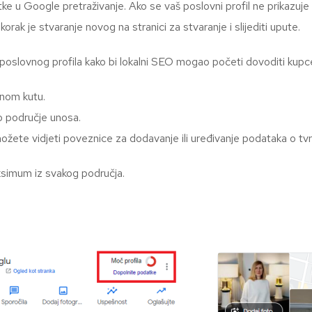
e u Google pretraživanje. Ako se vaš poslovni profil ne prikazuje
korak je stvaranje novog na stranici za stvaranje i slijediti upute.
oslovnog profila kako bi lokalni SEO mogao početi dovoditi kupc
snom kutu.
o područje unosa.
ožete vidjeti poveznice za dodavanje ili uređivanje podataka o tvrt
ksimum iz svakog područja.