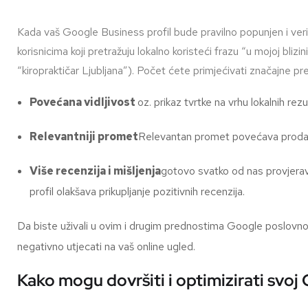
Kada vaš Google Business profil bude pravilno popunjen i verifi
korisnicima koji pretražuju lokalno koristeći frazu “u mojoj blizini
“kiropraktičar Ljubljana”). Počet ćete primjećivati značajne pr
Povećana vidljivost
oz. prikaz tvrtke na vrhu lokalnih rezu
Relevantniji promet
Relevantan promet povećava prodaju 
Više recenzija i mišljenja
gotovo svatko od nas provjera
profil olakšava prikupljanje pozitivnih recenzija.
Da biste uživali u ovim i drugim prednostima Google poslovnog
negativno utjecati na vaš online ugled.
Kako mogu dovršiti i optimizirati svoj