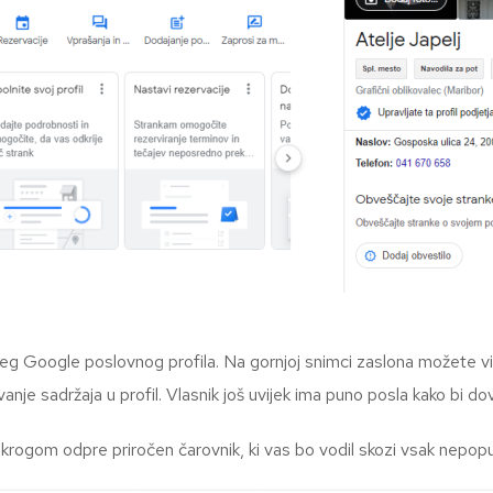
eg Google poslovnog profila. Na gornjoj snimci zaslona možete vidj
nje sadržaja u profil. Vlasnik još uvijek ima puno posla kako bi do
rogom odpre priročen čarovnik, ki vas bo vodil skozi vsak nepop