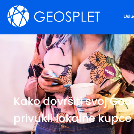
Uslu
Kako dovršiti svoj Goog
privukli lokalne kupce