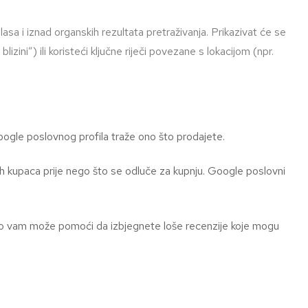
asa i iznad organskih rezultata pretraživanja. Prikazivat će se
blizini”) ili koristeći ključne riječi povezane s lokacijom (npr.
oogle poslovnog profila traže ono što prodajete.
ših kupaca prije nego što se odluče za kupnju. Google poslovni
i. To vam može pomoći da izbjegnete loše recenzije koje mogu