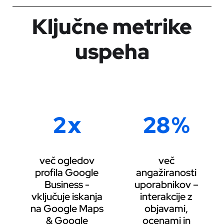
Ključne metrike
uspeha
2
x
28
%
več ogledov
več
profila Google
angažiranosti
Business -
uporabnikov –
vključuje iskanja
interakcije z
na Google Maps
objavami,
& Google
ocenami in