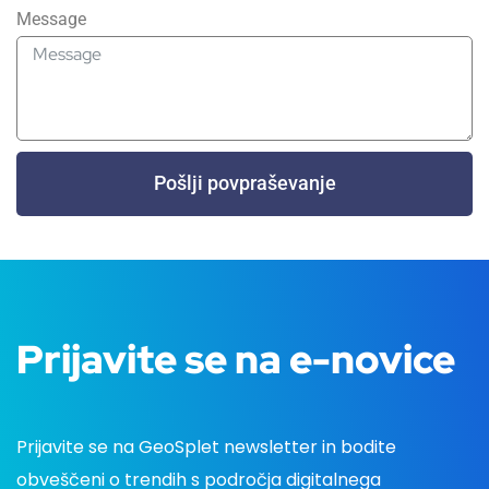
Message
Pošlji povpraševanje
Prijavite se na e-novice
Prijavite se na GeoSplet newsletter in bodite
obveščeni o trendih s področja digitalnega