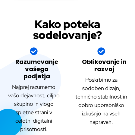
Kako poteka
sodelovanje?
Razumevanje
Oblikovanje in
vašega
razvoj
podjetja
Poskrbimo za
Najprej razumemo
sodoben dizajn,
vašo dejavnost, ciljno
tehnično stabilnost in
skupino in vlogo
dobro uporabniško
spletne strani v
izkušnjo na vseh
celotni digitalni
napravah.
prisotnosti.