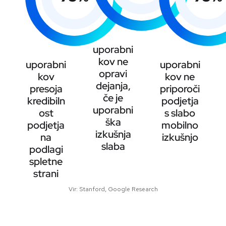
uporabni
kov ne
uporabni
uporabni
opravi
kov
kov ne
dejanja,
presoja
priporoči
če je
kredibiln
podjetja
uporabni
ost
s slabo
ška
podjetja
mobilno
izkušnja
na
izkušnjo
slaba
podlagi
spletne
strani
Vir:
Stanford, Google Research