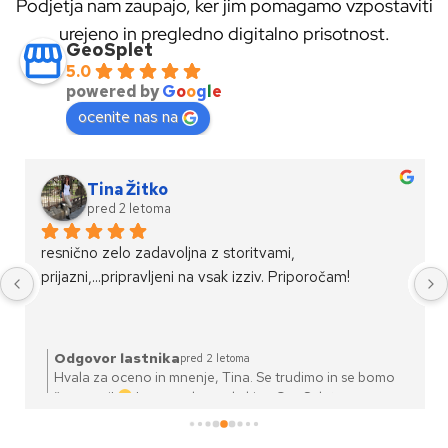
Podjetja nam zaupajo, ker jim pomagamo vzpostaviti
urejeno in pregledno digitalno prisotnost.
GeoSplet
5.0
powered by
G
o
o
g
l
e
ocenite nas na
Tina Žitko
pred 2 letoma
resnično zelo zadavoljna z storitvami, 
prijazni,...pripravljeni na vsak izziv. Priporočam!
Odgovor lastnika
pred 2 letoma
Hvala za oceno in mnenje, Tina. Se trudimo in se bomo
še naprej!
Lep pozdrav od ekipe GeoSpleta.