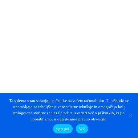
Ta spletna stran shranjuje piškotke na vašem računalniku. Ti piškotki se
uporabljajo za izboljšanje vaše spletne izkušnje in omogočajo bolj
prilagojene storitve za vas.Če želite izvedeti več o piškotkih, ki jih
uporabljamo, si oglejte naše pravno obvestilo.
Sprejmi
Več