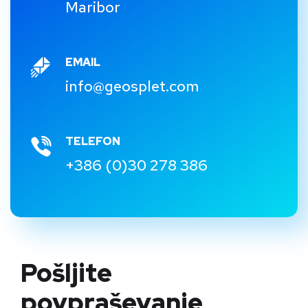
Maribor
EMAIL
info@geosplet.com
TELEFON
+386 (0)30 278 386
Pošljite
povpraševanje