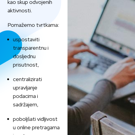
kao skup odvojenih
aktivnosti.
Pomažemo tvrtkama:
uspostaviti
transparentnu i
dosljednu
prisutnost,
centralizirati
upravljanje
podacima i
sadržajem,
poboljšati vidljivost
u online pretragama