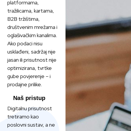
platformama,
tražilicama, kartama,
B2B tržištima,
društvenim mrežama i
oglašivačkim kanalima.
Ako podaci nisu
usklađeni, sadržaj nije
jasan ili prisutnost nije
optimizirana, tvrtke
gube povjerenje – i
prodajne prilike.
Naš pristup
Digitalnu prisutnost
tretiramo kao
poslovni sustav, a ne