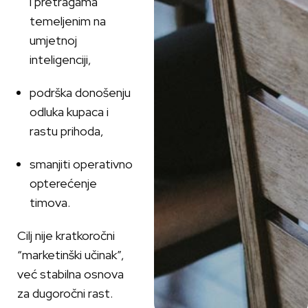
i pretragama
temeljenim na
umjetnoj
inteligenciji,
podrška donošenju
odluka kupaca i
rastu prihoda,
smanjiti operativno
opterećenje
timova.
Cilj nije kratkoročni
“marketinški učinak”,
već stabilna osnova
za dugoročni rast.