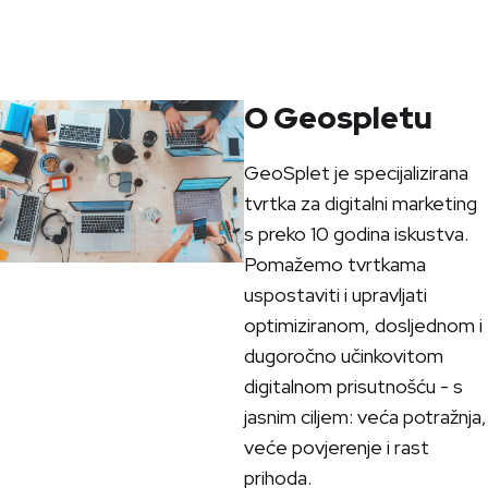
O Geospletu
GeoSplet je specijalizirana
tvrtka za digitalni marketing
s preko 10 godina iskustva.
Pomažemo tvrtkama
uspostaviti i upravljati
optimiziranom, dosljednom i
dugoročno učinkovitom
digitalnom prisutnošću - s
jasnim ciljem: veća potražnja,
veće povjerenje i rast
prihoda.