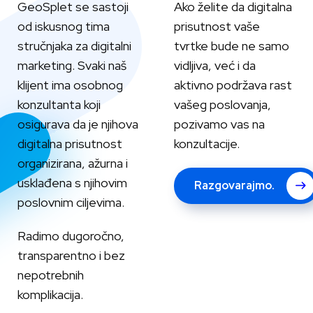
GeoSplet se sastoji
Ako želite da digitalna
od iskusnog tima
prisutnost vaše
stručnjaka za digitalni
tvrtke bude ne samo
marketing. Svaki naš
vidljiva, već i da
klijent ima osobnog
aktivno podržava rast
konzultanta koji
vašeg poslovanja,
osigurava da je njihova
pozivamo vas na
digitalna prisutnost
konzultacije.
organizirana, ažurna i
usklađena s njihovim
Razgovarajmo.
poslovnim ciljevima.
Radimo dugoročno,
transparentno i bez
nepotrebnih
komplikacija.